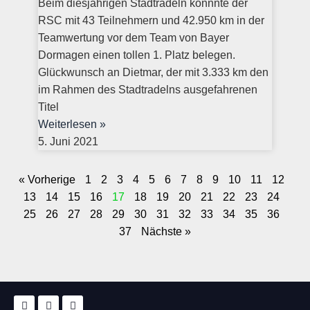
Beim diesjährigen Stadtradeln konnnte der
RSC mit 43 Teilnehmern und 42.950 km in der
Teamwertung vor dem Team von Bayer
Dormagen einen tollen 1. Platz belegen.
Glückwunsch an Dietmar, der mit 3.333 km den
im Rahmen des Stadtradelns ausgefahrenen
Titel
Weiterlesen »
5. Juni 2021
« Vorherige
1
2
3
4
5
6
7
8
9
10
11
12
13
14
15
16
17
18
19
20
21
22
23
24
25
26
27
28
29
30
31
32
33
34
35
36
37
Nächste »