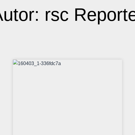
Autor:
rsc Report