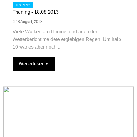
TRAINING
Training - 18.08.2013
18 August, 2013
Viele Wolken am Himmel und auch der
Wetterbericht meldete ergiebigen Regen. Um halb
10 war es aber noch...
Weiterlesen »