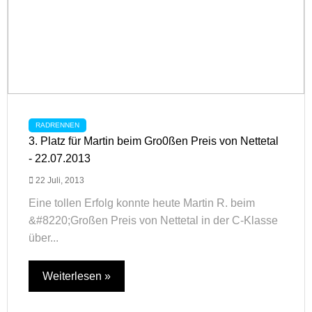
RADRENNEN
3. Platz für Martin beim Gro0ßen Preis von Nettetal
- 22.07.2013
22 Juli, 2013
Eine tollen Erfolg konnte heute Martin R. beim
&#8220;Großen Preis von Nettetal in der C-Klasse
über...
Weiterlesen »