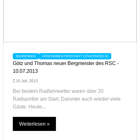
RADRENNEN
VEREINSMEISTERSCHAFT (STADTRADELN)
Götz und Thomas neuer Bergmeister des RSC -
10.07.2013
10 Juli, 2013
Bei bestem Radfahrwetter waren über 20
Radsportler am Start. Darunter auch wieder viele
Gäste. Heute...
Weiterlesen »