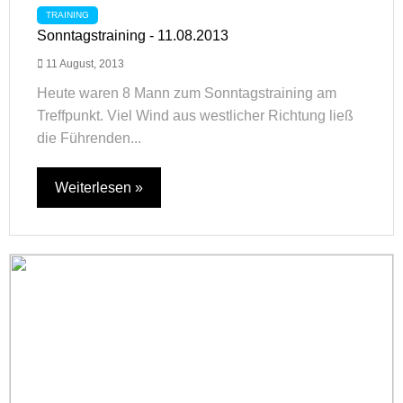
TRAINING
Sonntagstraining - 11.08.2013
11 August, 2013
Heute waren 8 Mann zum Sonntagstraining am
Treffpunkt. Viel Wind aus westlicher Richtung ließ
die Führenden...
Weiterlesen »