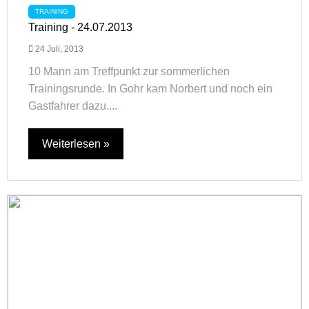
TRAINING
Training - 24.07.2013
24 Juli, 2013
10 Mann am Treffpunkt zur sommerlichen
Trainingsrunde. In Gohr kam Norbert und noch ein
Gastfahrer dazu....
Weiterlesen »