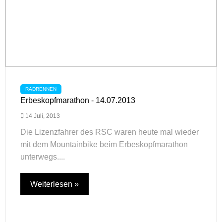
RADRENNEN
Erbeskopfmarathon - 14.07.2013
14 Juli, 2013
Die Lizenzfahrer des RSC waren heute mal wieder
mit dem Mountainbike beim Erbeskopfmarathon
unterwegs....
Weiterlesen »